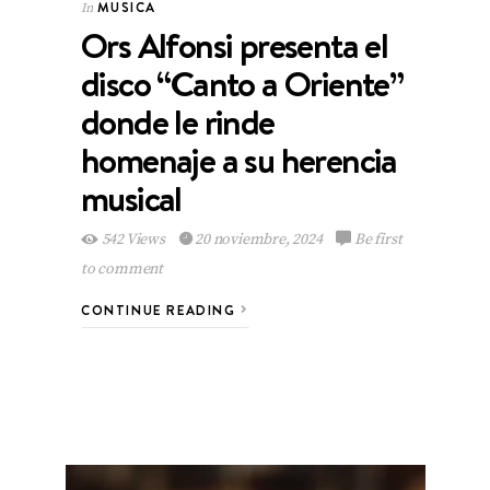
MUSICA
In
Ors Alfonsi presenta el
disco “Canto a Oriente”
donde le rinde
homenaje a su herencia
musical
542 Views
20 noviembre, 2024
Be first
to comment
CONTINUE READING