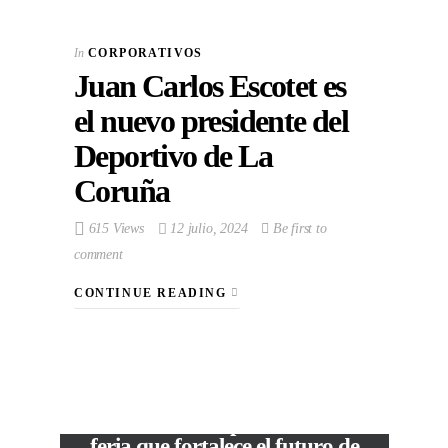
In
CORPORATIVOS
Juan Carlos Escotet es
el nuevo presidente del
Deportivo de La
Coruña
615 Views
12 julio, 2024
Be first to
comment
CONTINUE READING
VIEW POST
The Local Expo 2026: La
feria que fortalece el futuro de