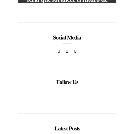
la moda venezolana
In
CORPORATIVOS
Social Media
Follow Us
Latest Posts