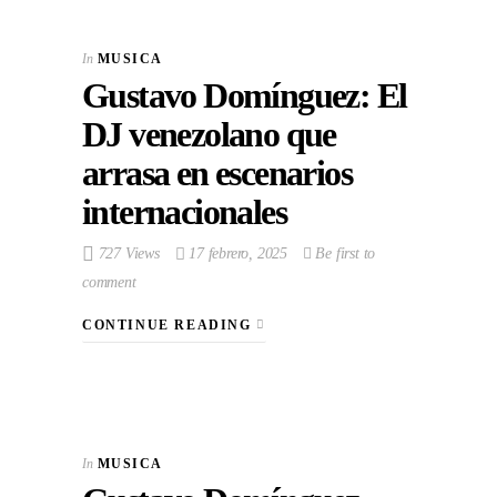
In
MUSICA
Gustavo Domínguez: El
DJ venezolano que
arrasa en escenarios
internacionales
727 Views
17 febrero, 2025
Be first to
comment
CONTINUE READING
In
MUSICA