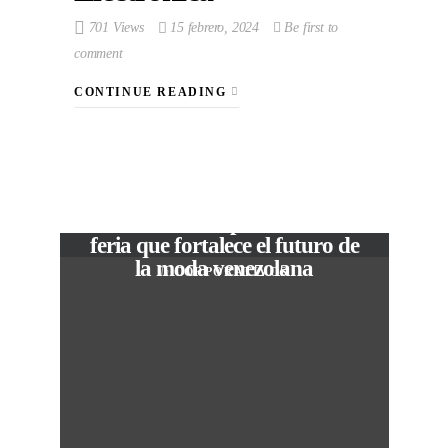
701 Views
15 febrero, 2024
Be first to
comment
CONTINUE READING
VIEW POST
The Local Expo 2026: La
feria que fortalece el futuro de
la moda venezolana
In
CORPORATIVOS
M