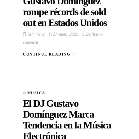
Gustavo Domínguez
rompe récords de sold
out en Estados Unidos
614 Views
27 enero, 2025
Be first to
comment
CONTINUE READING
In
MUSICA
El DJ Gustavo
Domínguez Marca
Tendencia en la Música
Electrónica