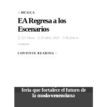
In
MUSICA
EA Regresa a los
Escenarios
521 Views
25 abril, 2023
Be first to
comment
CONTINUE READING
VIEW POST
The Local Expo 2026: La
feria que fortalece el futuro de
la moda venezolana
In
CORPORATIVOS