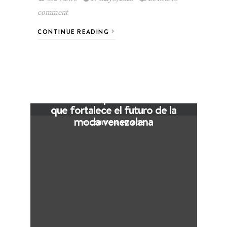
comment
CONTINUE READING
VIEW POST
The Local Expo 2026: La feria
que fortalece el futuro de la
moda venezolana
CORPORATIVOS
In