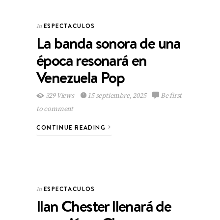
ESPECTACULOS
In
La banda sonora de una
época resonará en
Venezuela Pop
329 Views
15 septiembre, 2025
Be first
to comment
CONTINUE READING
ESPECTACULOS
In
Ilan Chester llenará de