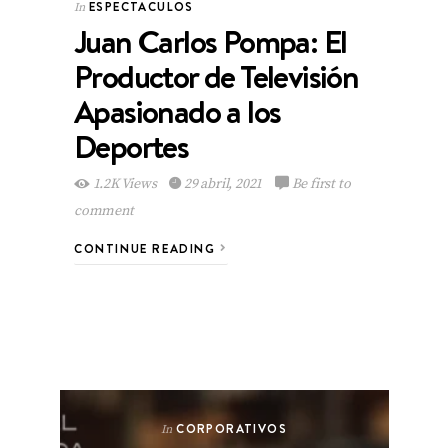
ESPECTACULOS
In
Juan Carlos Pompa: El
Productor de Televisión
Apasionado a los
Deportes
1.2K Views
29 abril, 2021
Be first to
comment
CONTINUE READING
CORPORATIVOS
In