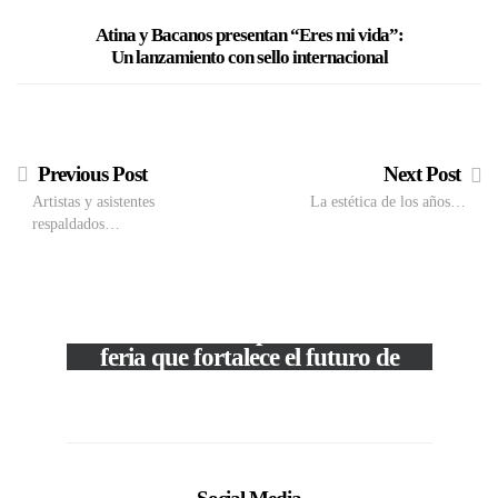
Atina y Bacanos presentan “Eres mi vida”:
Un lanzamiento con sello internacional
Previous Post
Next Post
Artistas y asistentes
La estética de los años…
respaldados…
VIEW POST
The Local Expo 2026: La
feria que fortalece el futuro de
la moda venezolana
c
In
CORPORATIVOS