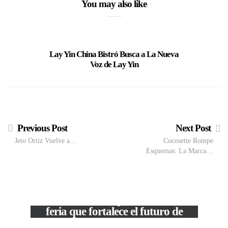
You may also like
Lay Yin China Bistró Busca a La Nueva
“Serend
Voz de Lay Yin
Previous Post
Next Post
Jeto Ortiz Vuelve a…
Cocosette Rompe
Esquemas: La Marca…
M
VIEW POST
The Local Expo 2026: La
50
feria que fortalece el futuro de
la moda venezolana
In
CORPORATIVOS