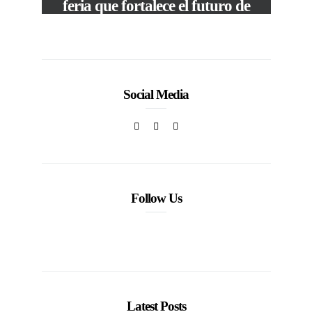
feria que fortalece el futuro de
la moda venezolana
In
CORPORATIVOS
Social Media
Follow Us
Latest Posts