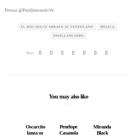
Prensa @PasillaneandoVe
EL MÁS DULCE ABRAZO AL VENZOLANO
MUSICA
PASILLANEANDO
Share
You may also like
Oscarcito
Penélope
Miranda
Ma
lanza su
Casanola
Black
Corr