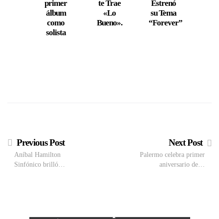
primer
te Trae
Estrenó
Sorp
álbum
«Lo
su Tema
con
como
Bueno».
“Forever”
Nu
solista
Te
“Sle
Previous Post
Next Post
Aníbal Hamilton
Palermo celebra primer
Sinfónico brilló…
aniversario de…
VIEW POST
The Local Expo 2026: La