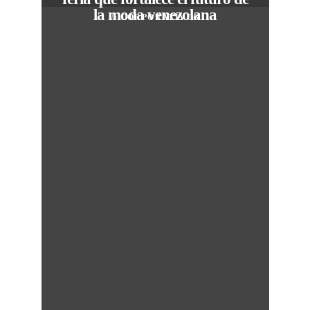
la moda venezolana
In
CORPORATIVOS
M
50