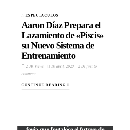
In
ESPECTACULOS
Aaron Díaz Prepara el
Lazamiento de «Piscis»
su Nuevo Sistema de
Entrenamiento
2.3K Views
10 abril, 2020
Be first to
comment
CONTINUE READING
VIEW POST
The Local Expo 2026: La
feria que fortalece el futuro de