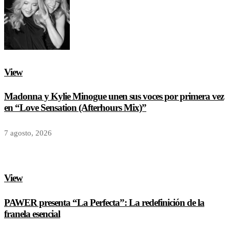
View
Madonna y Kylie Minogue unen sus voces por primera vez
en “Love Sensation (Afterhours Mix)”
7 agosto, 2026
View
PAWER presenta “La Perfecta”: La redefinición de la
franela esencial