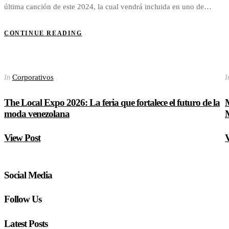
última canción de este 2024, la cual vendrá incluida en uno de…
CONTINUE READING
Corporativos
In
I
The Local Expo 2026: La feria que fortalece el futuro de la
M
moda venezolana
M
View Post
V
Social Media
Follow Us
Latest Posts