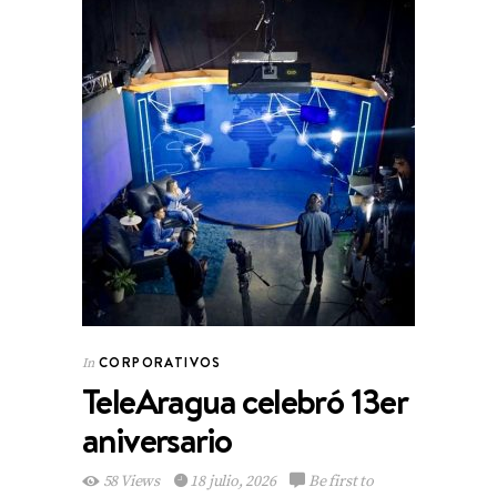
CORPORATIVOS
In
TeleAragua celebró 13er
aniversario
58 Views
18 julio, 2026
Be first to