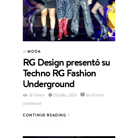
MODA
In
RG Design presentó su
Techno RG Fashion
Underground
26 Views
29 julio, 2026
Be first to
comment
CONTINUE READING