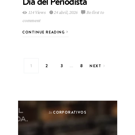
Día del Periodista
114 Views
24 abril, 2026
Be first to
comment
CONTINUE READING
…
1
2
3
8
NEXT
CORPORATIVOS
In