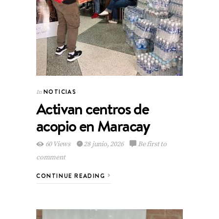
NOTICIAS
In
Activan centros de
acopio en Maracay
60 Views
28 junio, 2026
Be first to
comment
CONTINUE READING