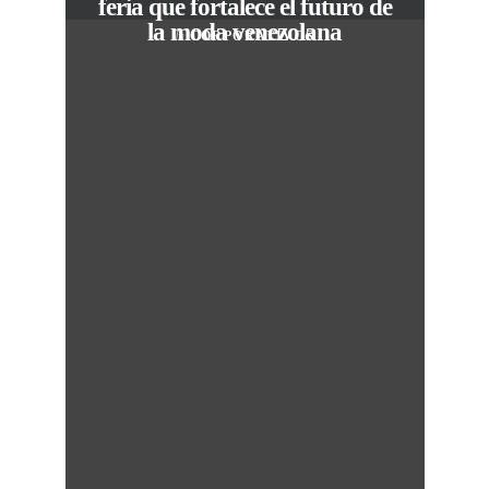
feria que fortalece el futuro de
la moda venezolana
In
CORPORATIVOS
M
50