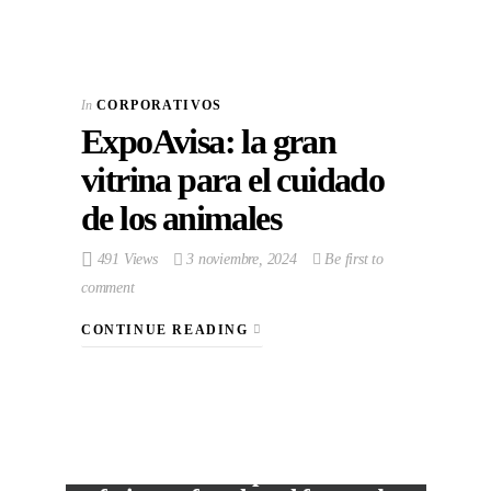
In
CORPORATIVOS
ExpoAvisa: la gran
vitrina para el cuidado
de los animales
491 Views
3 noviembre, 2024
Be first to
comment
CONTINUE READING
VIEW POST
The Local Expo 2026: La