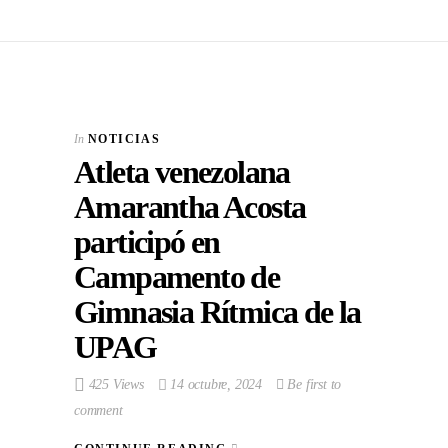
In
NOTICIAS
Atleta venezolana
Amarantha Acosta
participó en
Campamento de
Gimnasia Rítmica de la
UPAG
425 Views
14 octubre, 2024
Be first to
comment