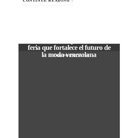
CONTINUE READING
VIEW POST
The Local Expo 2026: La
feria que fortalece el futuro de
la moda venezolana
In
CORPORATIVOS
M
50