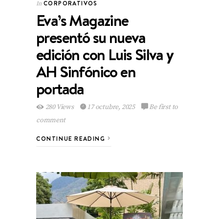
CORPORATIVOS
In
Eva’s Magazine
presentó su nueva
edición con Luis Silva y
AH Sinfónico en
portada
280 Views
17 octubre, 2025
Be first to
comment
CONTINUE READING