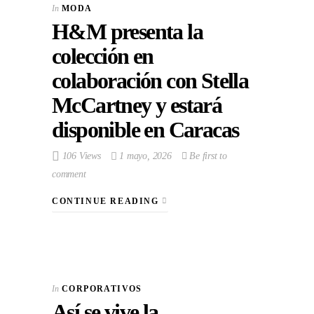
In
MODA
H&M presenta la
colección en
colaboración con Stella
McCartney y estará
disponible en Caracas
106 Views
1 mayo, 2026
Be first to
comment
CONTINUE READING
In
CORPORATIVOS
Así se vive la