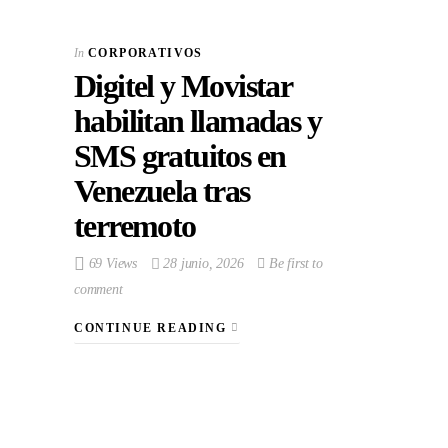
In
CORPORATIVOS
Digitel y Movistar
habilitan llamadas y
SMS gratuitos en
Venezuela tras
terremoto
69 Views
28 junio, 2026
Be first to
comment
CONTINUE READING