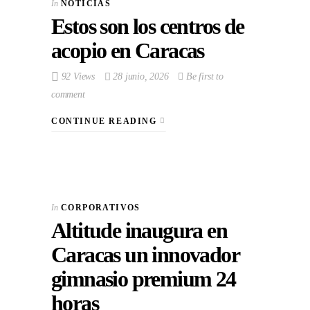
In
NOTICIAS
Estos son los centros de
acopio en Caracas
92 Views
28 junio, 2026
Be first to
comment
CONTINUE READING
In
CORPORATIVOS
Altitude inaugura en
Caracas un innovador
gimnasio premium 24
horas