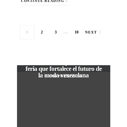
CONTINUE READING
…
1
2
3
10
NEXT
VIEW POST
The Local Expo 2026: La
feria que fortalece el futuro de
la moda venezolana
In
CORPORATIVOS
M