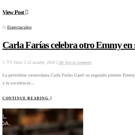
View Post
Espectaculos
In
Carla Farías celebra otro Emmy en s
775 Views
12 octubre, 2024
Be first to comment
La periodista venezolana Carla Farías Ganó su segundo premio Emmy p
y la excelencia…
CONTINUE READING