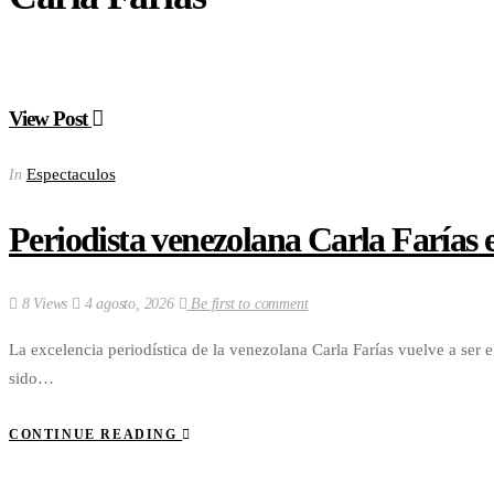
View Post
Espectaculos
In
Periodista venezolana Carla Farías
8 Views
4 agosto, 2026
Be first to comment
La excelencia periodística de la venezolana Carla Farías vuelve a ser 
sido…
CONTINUE READING