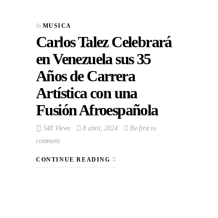
In
MUSICA
Carlos Talez Celebrará
en Venezuela sus 35
Años de Carrera
Artística con una
Fusión Afroespañola
548 Views
8 abril, 2024
Be first to
comment
CONTINUE READING
VIEW POST