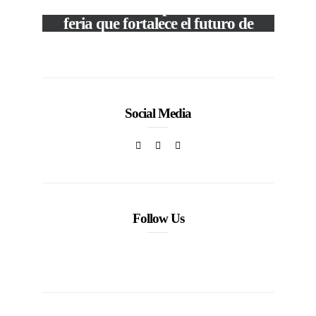
The Local Expo 2026: La
feria que fortalece el futuro de
la moda venezolana
In
CORPORATIVOS
Social Media
Follow Us