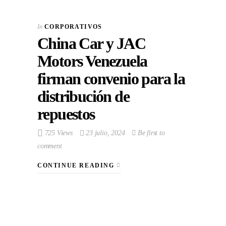
In
CORPORATIVOS
China Car y JAC
Motors Venezuela
firman convenio para la
distribución de
repuestos
725 Views
23 julio, 2024
Be first to
comment
CONTINUE READING
VIEW POST