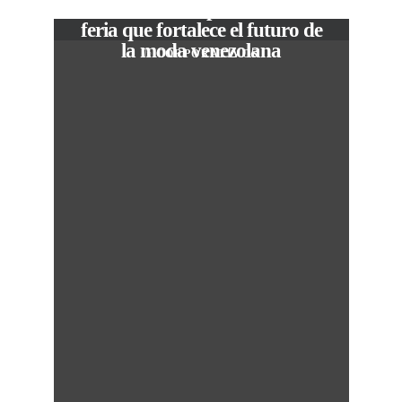
The Local Expo 2026: La
feria que fortalece el futuro de
la moda venezolana
In
CORPORATIVOS
c