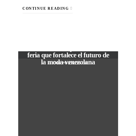
CONTINUE READING
VIEW POST
The Local Expo 2026: La
feria que fortalece el futuro de
la moda venezolana
In
CORPORATIVOS
M
50