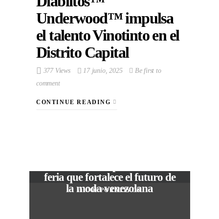
Diablitos™
Underwood™ impulsa
el talento Vinotinto en el
Distrito Capital
377 Views
17 junio, 2025
Be first to
comment
CONTINUE READING
VIEW POST
The Local Expo 2026: La
feria que fortalece el futuro de
la moda venezolana
In
CORPORATIVOS