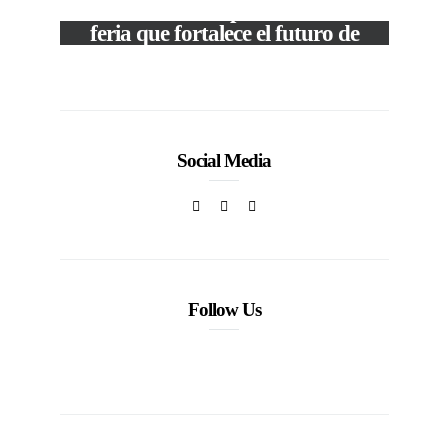
The Local Expo 2026: La
feria que fortalece el futuro de
la moda venezolana
In
CORPORATIVOS
Social Media
Follow Us