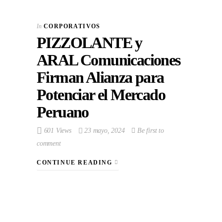
In
CORPORATIVOS
PIZZOLANTE y
ARAL Comunicaciones
Firman Alianza para
Potenciar el Mercado
Peruano
601 Views
23 mayo, 2024
Be first to
comment
CONTINUE READING
VIEW POST