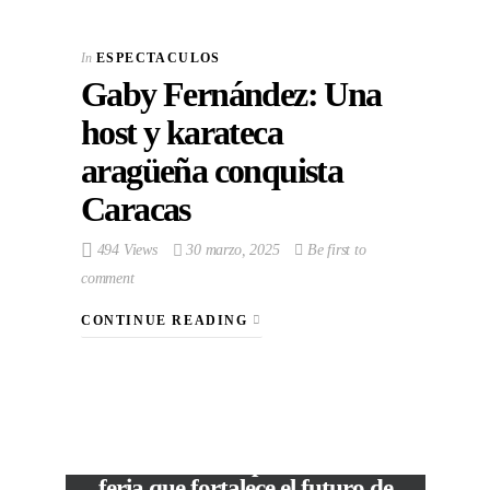
In
ESPECTACULOS
Gaby Fernández: Una
host y karateca
aragüeña conquista
Caracas
494 Views
30 marzo, 2025
Be first to
comment
CONTINUE READING
VIEW POST
The Local Expo 2026: La
feria que fortalece el futuro de