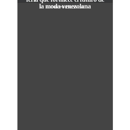
la moda venezolana
In
CORPORATIVOS
c