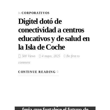
In
CORPORATIVOS
Digitel dotó de
conectividad a centros
educativos y de salud en
la Isla de Coche
500 Views
4 mayo, 2025
Be first to
comment
CONTINUE READING
VIEW POST
The Local Expo 2026: La
feria que fortalece el futuro de