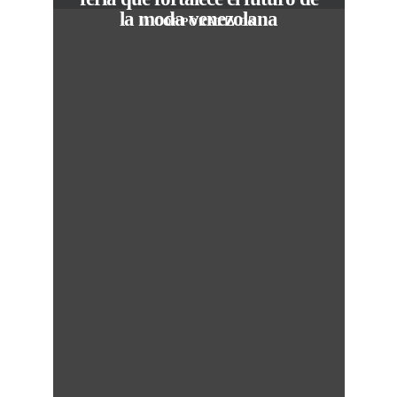
la moda venezolana
In
CORPORATIVOS
M
50