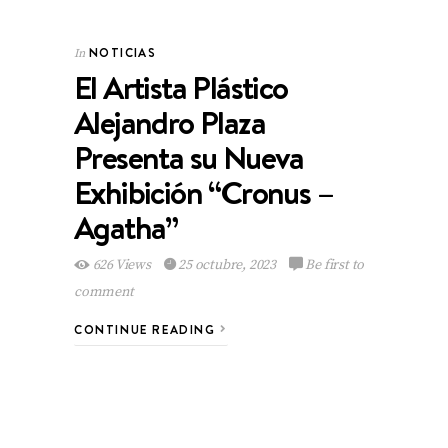
NOTICIAS
In
El Artista Plástico
Alejandro Plaza
Presenta su Nueva
Exhibición “Cronus –
Agatha”
626 Views
25 octubre, 2023
Be first to
comment
CONTINUE READING