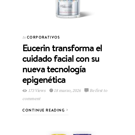
CORPORATIVOS
In
Eucerin transforma el
cuidado facial con su
nueva tecnología
epigenética
173 Views
18 marzo, 2026
Be first to
comment
CONTINUE READING