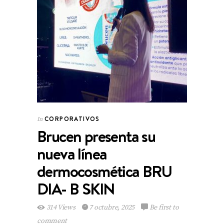
CORPORATIVOS
In
Brucen presenta su
nueva línea
dermocosmética BRU
DIA- B SKIN
314 Views
7 octubre, 2025
Be first to
comment