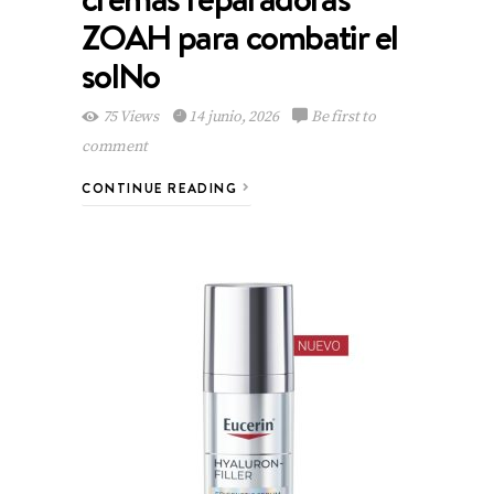
ZOAH para combatir el
solNo
75 Views
14 junio, 2026
Be first to
comment
CONTINUE READING