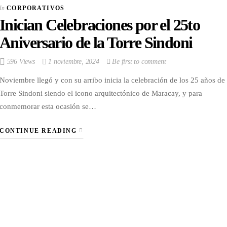
fuerte en el Reina
In
CORPORATIVOS
Hispanoamericana
Inician Celebraciones por el 25to
In
ESPECTACULOS
Aniversario de la Torre Sindoni
596 Views
1 noviembre, 2024
Be first to comment
Noviembre llegó y con su arribo inicia la celebración de los 25 años de 
Torre Sindoni siendo el icono arquitectónico de Maracay, y para
conmemorar esta ocasión se…
CONTINUE READING