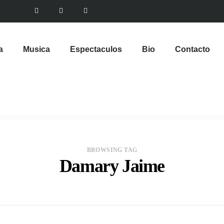
a
Musica
Espectaculos
Bio
Contacto
BROWSING TAG
Damary Jaime
VIEW POST
Emely Barile pisa