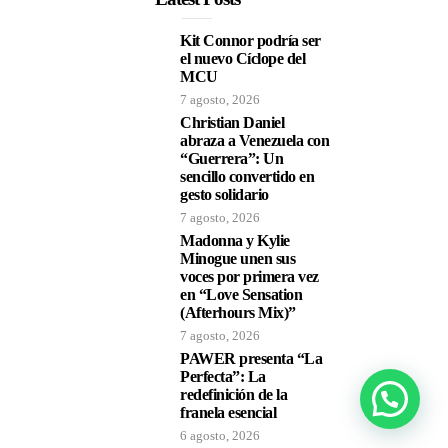
Kit Connor podría ser
el nuevo Cíclope del
MCU
7 agosto, 2026
Christian Daniel
abraza a Venezuela con
“Guerrera”: Un
sencillo convertido en
gesto solidario
7 agosto, 2026
Madonna y Kylie
Minogue unen sus
voces por primera vez
en “Love Sensation
(Afterhours Mix)”
7 agosto, 2026
PAWER presenta “La
Perfecta”: La
redefinición de la
franela esencial
6 agosto, 2026