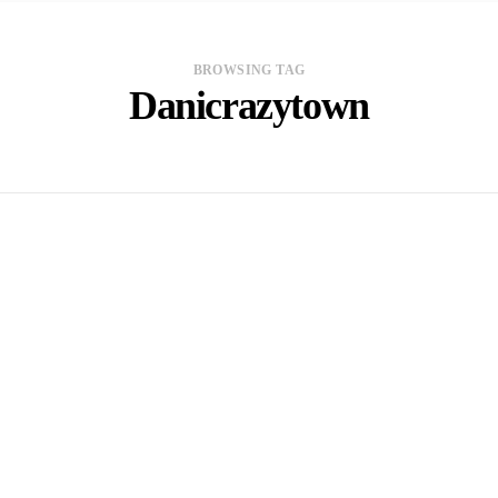
BROWSING TAG
Danicrazytown
In
MUSICA
Danicrazytown: El venezolano que
marca tendencia en la producción
musical latina
342 Views
20 agosto, 2025
Be first to comment