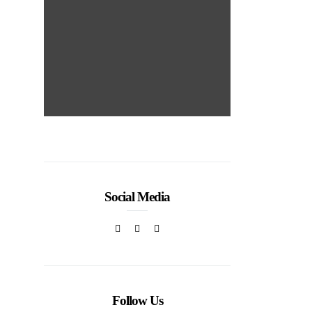
 la
Al
s
VIE
Social Media
Follow Us