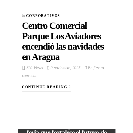
In
CORPORATIVOS
Centro Comercial
Parque Los Aviadores
encendió las navidades
en Aragua
320 Views
9 noviembre, 2025
Be first to
comment
CONTINUE READING
VIEW POST
The Local Expo 2026: La
feria que fortalece el futuro de