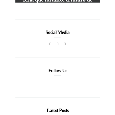
la moda venezolana
In
CORPORATIVOS
Social Media
Follow Us
Latest Posts