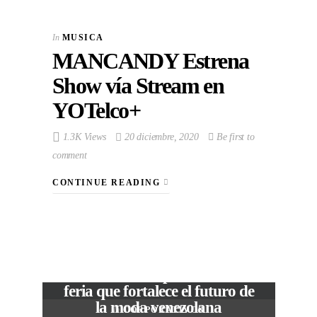
In
MUSICA
MANCANDY Estrena
Show vía Stream en
YOTelco+
1.3K Views
20 diciembre, 2020
Be first to
comment
CONTINUE READING
VIEW POST
The Local Expo 2026: La
feria que fortalece el futuro de
la moda venezolana
In
CORPORATIVOS