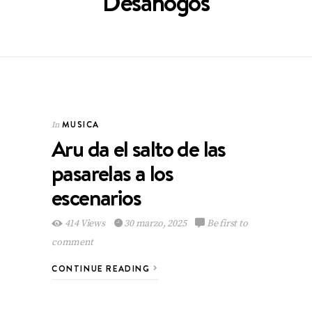
Desahogos
MUSICA
In
Aru da el salto de las
pasarelas a los
escenarios
414 Views
30 marzo, 2025
Be first to
comment
CONTINUE READING