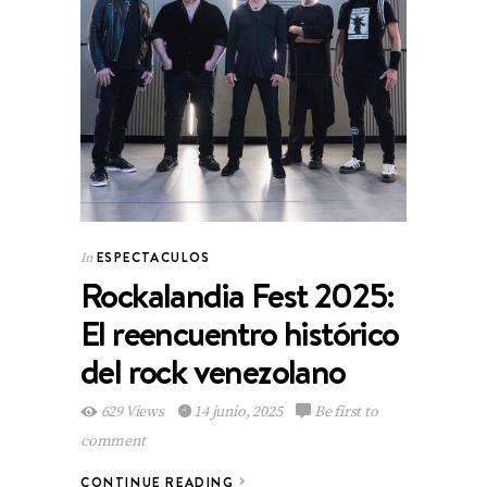
ESPECTACULOS
In
Rockalandia Fest 2025:
El reencuentro histórico
del rock venezolano
629 Views
14 junio, 2025
Be first to
comment
CONTINUE READING