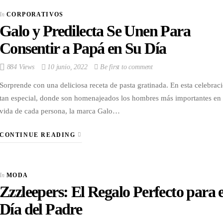
In
CORPORATIVOS
Galo y Predilecta Se Unen Para
Consentir a Papá en Su Día
884 Views
10 junio, 2022
Be first to comment
Sorprende con una deliciosa receta de pasta gratinada. En esta celebrac
tan especial, donde son homenajeados los hombres más importantes en 
vida de cada persona, la marca Galo…
CONTINUE READING
In
MODA
Zzzleepers: El Regalo Perfecto para e
Día del Padre