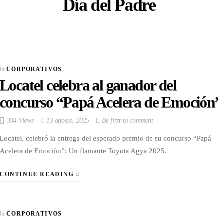
Día del Padre
VIEW POST
Multinacional de
Sabores expande su
In
CORPORATIVOS
Portafolio de bebidas
Locatel celebra al ganador del
In
CORPORATIVOS
concurso “Papá Acelera de Emoción
334 Views
13 agosto, 2025
Be first to comment
Locatel, celebró la entrega del esperado premio de su concurso “Papá
Acelera de Emoción”: Un flamante Toyota Agya 2025.
CONTINUE READING
In
CORPORATIVOS