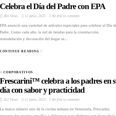
Celebra el Día del Padre con EPA
404 Views
12 junio, 2025
Be first to comment
EPA anunció una variedad de artículos especiales para celebrar el Día d
Padre. Como cada año, la red de tiendas para la construcción,
remodelación y decoración del hogar se…
CONTINUE READING
In
CORPORATIVOS
Frescarini™ celebra a los padres en 
día con sabor y practicidad
422 Views
12 junio, 2025
Be first to comment
La marca número uno de la cocina italiana en Venezuela, Frescarini,
presenta dos recetas sencillas y deliciosas para disfrutar con el rey de la