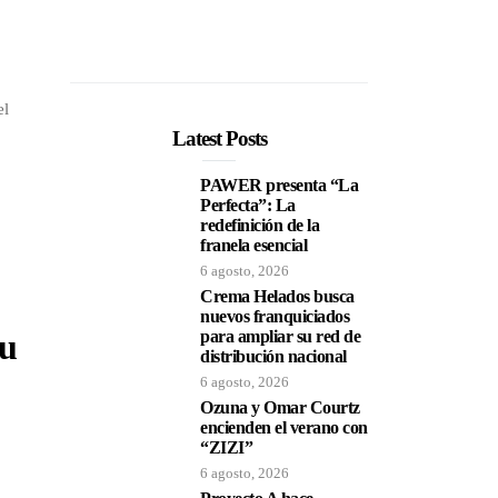
el
Latest Posts
PAWER presenta “La
Perfecta”: La
redefinición de la
franela esencial
6 agosto, 2026
Crema Helados busca
nuevos franquiciados
su
para ampliar su red de
distribución nacional
6 agosto, 2026
Ozuna y Omar Courtz
encienden el verano con
“ZIZI”
6 agosto, 2026