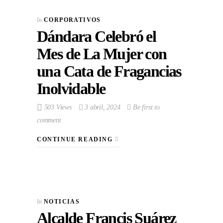
In
CORPORATIVOS
Dándara Celebró el
Mes de La Mujer con
una Cata de Fragancias
Inolvidable
503 Views
3 abril, 2024
Be first to
comment
CONTINUE READING
In
NOTICIAS
Alcalde Francis Suárez