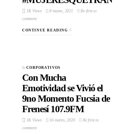
1K Views
8 marzo, 2021
Be first to
comment
CONTINUE READING
In
CORPORATIVOS
Con Mucha
Emotividad se Vivió el
9no Momento Fucsia de
Frenesí 107.9FM
1K Views
16 marzo, 2020
Be first to
comment