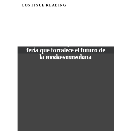
CONTINUE READING
VIEW POST
The Local Expo 2026: La
feria que fortalece el futuro de
la moda venezolana
In
CORPORATIVOS
M
50