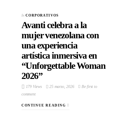
In
CORPORATIVOS
Avanti celebra a la
mujer venezolana con
una experiencia
artística inmersiva en
“Unforgettable Woman
2026”
179 Views
25 marzo, 2026
Be first to
comment
CONTINUE READING