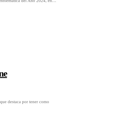
a Emblemática del Año 2024, en…
ne
, que destaca por tener como