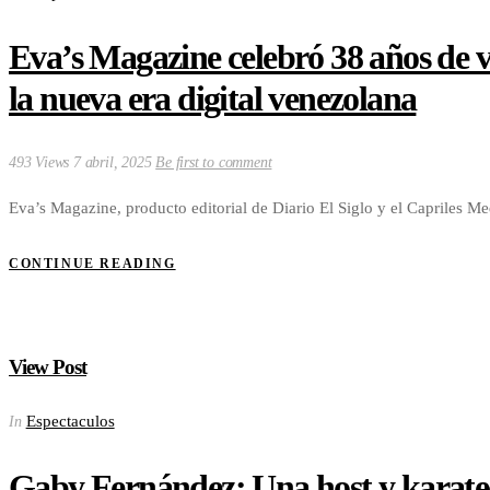
Eva’s Magazine celebró 38 años de v
la nueva era digital venezolana
493 Views
7 abril, 2025
Be first to comment
Eva’s Magazine, producto editorial de Diario El Siglo y el Capriles 
CONTINUE READING
View Post
Espectaculos
In
Gaby Fernández: Una host y karate