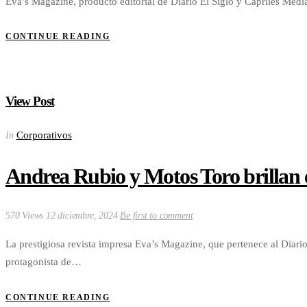
Eva’s Magazine, producto editorial de Diario El Siglo y Capriles Me
CONTINUE READING
View Post
Corporativos
In
Andrea Rubio y Motos Toro brillan 
570 Views
12 diciembre, 2024
Be first to comment
La prestigiosa revista impresa Eva’s Magazine, que pertenece al Diari
protagonista de…
CONTINUE READING