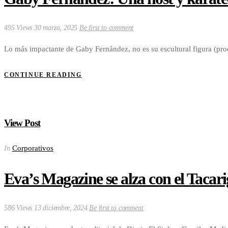
495 Views
30 marzo, 2025
Be first to comment
Lo más impactante de Gaby Fernández, no es su escultural figura (pro
CONTINUE READING
View Post
Corporativos
In
Eva’s Magazine se alza con el Taca
586 Views
13 diciembre, 2024
Be first to comment