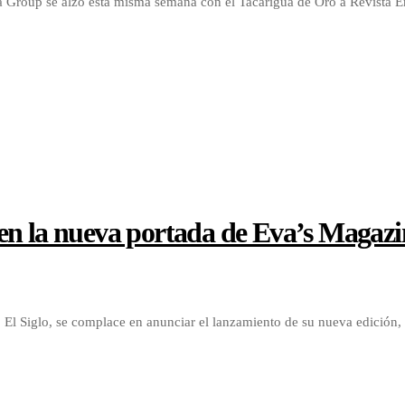
dia Group se alzó esta misma semana con el Tacarigua de Oro a Revist
en la nueva portada de Eva’s Magazi
o El Siglo, se complace en anunciar el lanzamiento de su nueva edición