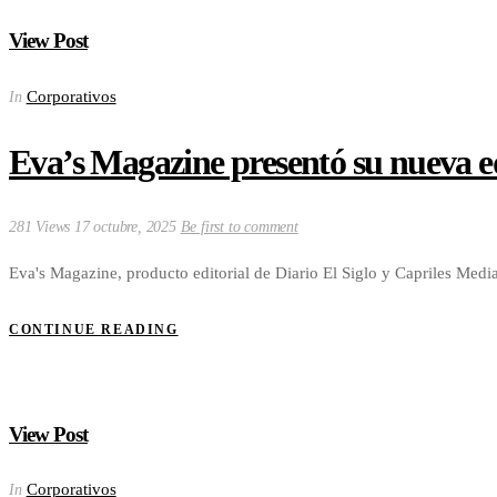
View Post
Corporativos
In
Eva’s Magazine presentó su nueva ed
281 Views
17 octubre, 2025
Be first to comment
Eva's Magazine, producto editorial de Diario El Siglo y Capriles Media
CONTINUE READING
View Post
Corporativos
In