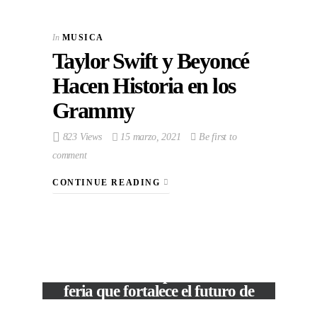
In
MUSICA
Taylor Swift y Beyoncé
Hacen Historia en los
Grammy
823 Views
15 marzo, 2021
Be first to
comment
CONTINUE READING
VIEW POST
The Local Expo 2026: La
feria que fortalece el futuro de
la moda venezolana
In
CORPORATIVOS