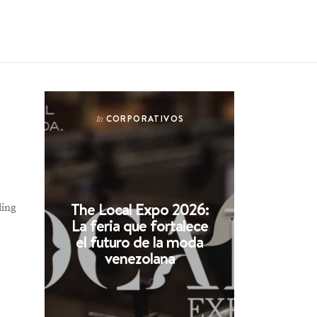
CORPORATIVOS
In
The Local Expo 2026:
ling
La feria que fortalece
el futuro de la moda
venezolana