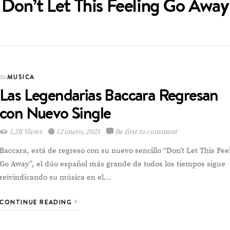
Don’t Let This Feeling Go Away
VIEW POST
Emely Barile pisa
fuerte en el Reina
MUSICA
In
Hispanoamericana
ESPECTACULOS
In
Las Legendarias Baccara Regresan
con Nuevo Single
1.3K Views
12 enero, 2023
Be first to comment
Baccara, está de regreso con su nuevo sencillo “Don’t Let This Fee
Go Away”, el dúo español más grande de todos los tiempos sigue
reivindicando su música en el…
CONTINUE READING