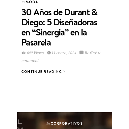
MODA
In
30 Años de Durant &
Diego: 5 Diseñadoras
en “Sinergia” en la
Pasarela
649 Views
11 enero, 2024
Be first to
comment
CONTINUE READING
CORPORATIVOS
In