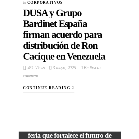
In
CORPORATIVOS
DUSA y Grupo
Bardinet España
firman acuerdo para
distribución de Ron
Cacique en Venezuela
451 Views
3 mayo, 2025
Be first to
comment
CONTINUE READING
VIEW POST
The Local Expo 2026: La
feria que fortalece el futuro de