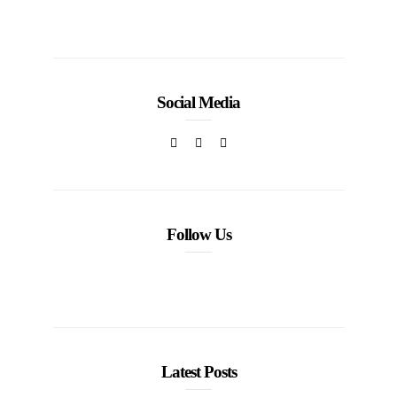
la moda venezolana
In
CORPORATIVOS
Social Media
Follow Us
Latest Posts