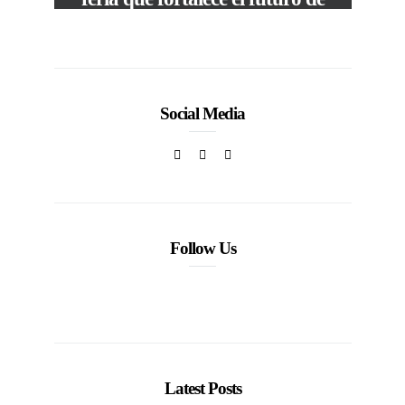
la moda venezolana
In
CORPORATIVOS
Social Media
Follow Us
Latest Posts