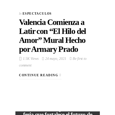
In
ESPECTACULOS
Valencia Comienza a
Latir con “El Hilo del
Amor” Mural Hecho
por Armary Prado
1.5K Views
24 mayo, 2021
Be first to
comment
CONTINUE READING
VIEW POST
The Local Expo 2026: La
feria que fortalece el futuro de