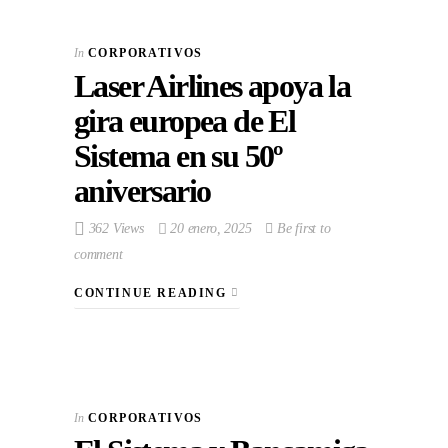
In
CORPORATIVOS
Laser Airlines apoya la
gira europea de El
Sistema en su 50º
aniversario
362 Views
20 enero, 2025
Be first to
comment
CONTINUE READING
In
CORPORATIVOS