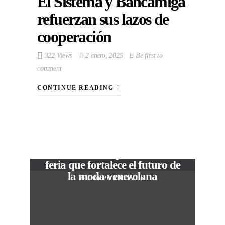
El Sistema y Bancamiga
refuerzan sus lazos de
cooperación
322 Views
2 enero, 2025
Be first to
comment
CONTINUE READING
VIEW POST
The Local Expo 2026: La
feria que fortalece el futuro de
la moda venezolana
In
CORPORATIVOS