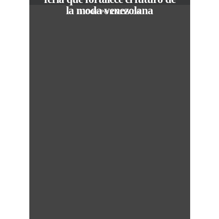
la moda venezolana
In
CORPORATIVOS
c