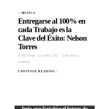
In
MUSICA
Entregarse al 100% en
cada Trabajo es la
Clave del Éxito: Nelson
Torres
855 Views
6 abril, 2021
Be first to
comment
CONTINUE READING
VIEW POST
The Local Expo 2026: La
feria que fortalece el futuro de