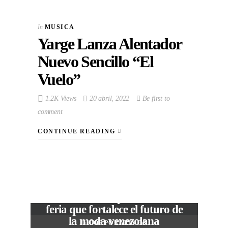
In
MUSICA
Yarge Lanza Alentador
Nuevo Sencillo “El
Vuelo”
1.2K Views
20 abril, 2022
Be first to
comment
CONTINUE READING
VIEW POST
The Local Expo 2026: La
feria que fortalece el futuro de
la moda venezolana
In
CORPORATIVOS