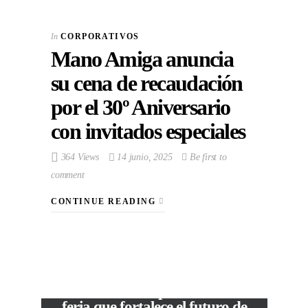
In
CORPORATIVOS
Mano Amiga anuncia
su cena de recaudación
por el 30º Aniversario
con invitados especiales
364 Views
14 junio, 2025
Be first to
comment
CONTINUE READING
VIEW POST
The Local Expo 2026: La
feria que fortalece el futuro de