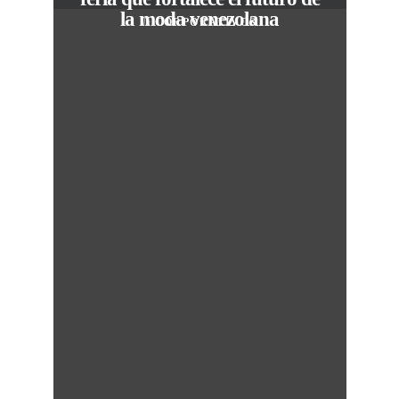
la moda venezolana
In
CORPORATIVOS
c