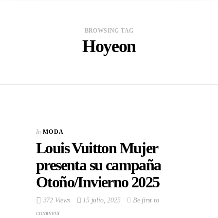
BROWSING TAG
Hoyeon
In
MODA
Louis Vuitton Mujer
presenta su campaña
Otoño/Invierno 2025
372 Views
15 julio, 2025
Be first to
comment