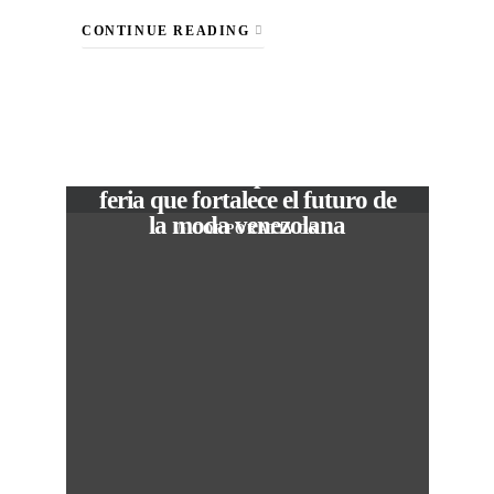
CONTINUE READING
VIEW POST
The Local Expo 2026: La
feria que fortalece el futuro de
la moda venezolana
In
CORPORATIVOS
M
50