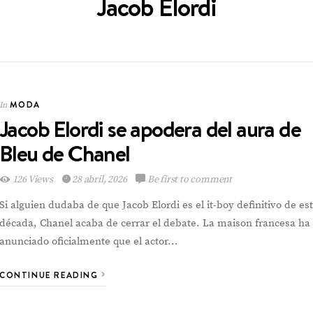
Jacob Elordi
MODA
In
ESPECTACULOS
In
Jacob Elordi se apodera del aura de
Bleu de Chanel
126 Views
28 abril, 2026
Be first to comment
Si alguien dudaba de que Jacob Elordi es el it-boy definitivo de es
Reina de Ferias de San
década, Chanel acaba de cerrar el debate. La maison francesa ha
José presentó
anunciado oficialmente que el actor…
candidatas 2026
CONTINUE READING