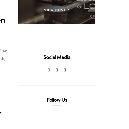
VIEW POST
en
ller
Social Media
di,
Follow Us
r