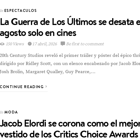
ESPECTACULOS
VIEW POST
In
La Guerra de Los Últimos se desata 
agosto solo en cines
150 Views
17 abril, 2026
Be first to comment
20th Century Studios reveló el primer tráiler y póster del épico thri
dirigido por Ridley Scott, con un elenco encabezado por Jacob Elor
Josh Brolin, Margaret Qualley, Guy Pearce,…
CONTINUE READING
MODA
In
Jacob Elordi se corona como el mejo
vestido de los Critics Choice Awards