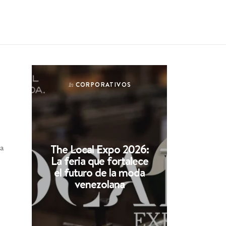
CORPORATIVOS
In
The Local Expo 2026:
ta
La feria que fortalece
el futuro de la moda
venezolana