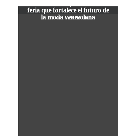
The Local Expo 2026: La
feria que fortalece el futuro de
la moda venezolana
In
CORPORATIVOS
M
50