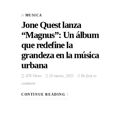
In
MUSICA
Jone Quest lanza
“Magnus”: Un álbum
que redefine la
grandeza en la música
urbana
478 Views
20 marzo, 2025
Be first to
comment
CONTINUE READING
VIEW POST