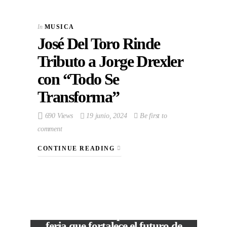
In
MUSICA
José Del Toro Rinde
Tributo a Jorge Drexler
con “Todo Se
Transforma”
690 Views
19 junio, 2024
Be first to
comment
CONTINUE READING
VIEW POST
The Local Expo 2026: La
feria que fortalece el futuro de