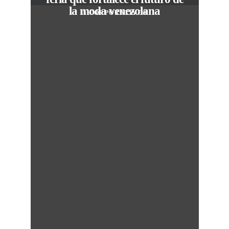
la moda venezolana
In
CORPORATIVOS
c