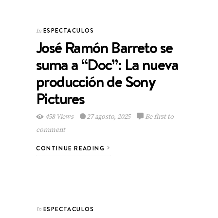
ESPECTACULOS
In
José Ramón Barreto se
suma a “Doc”: La nueva
producción de Sony
Pictures
458 Views
27 agosto, 2025
Be first to
comment
CONTINUE READING
ESPECTACULOS
In