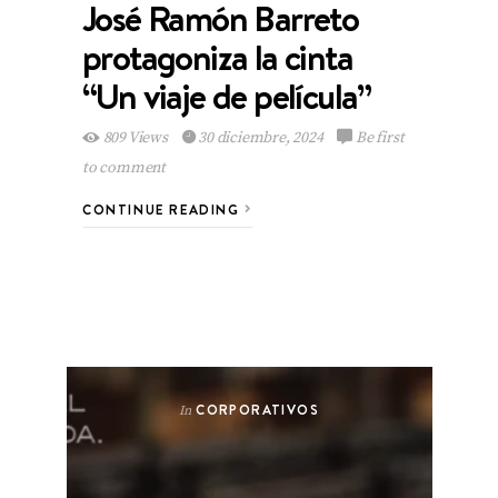
José Ramón Barreto
protagoniza la cinta
“Un viaje de película”
809 Views
30 diciembre, 2024
Be first
to comment
CONTINUE READING
CORPORATIVOS
In