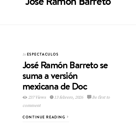
José Ramón Barreto
ESPECTACULOS
In
José Ramón Barreto se
suma a versión
mexicana de Doc
237 Views
13 febrero, 2026
Be first to
comment
CONTINUE READING