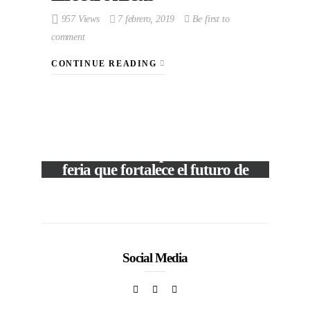
957 Views
7 febrero, 2019
Be first to
comment
CONTINUE READING
VIEW POST
The Local Expo 2026: La
feria que fortalece el futuro de
la moda venezolana
In
CORPORATIVOS
Social Media