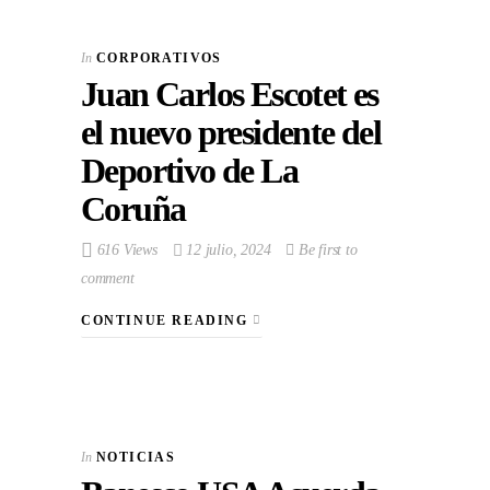
In
CORPORATIVOS
Juan Carlos Escotet es
el nuevo presidente del
Deportivo de La
Coruña
616 Views
12 julio, 2024
Be first to
comment
CONTINUE READING
In
NOTICIAS