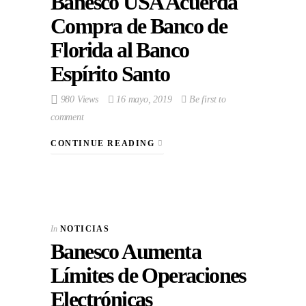
Banesco USA Acuerda
Compra de Banco de
Florida al Banco
Espírito Santo
980 Views
16 mayo, 2019
Be first to
comment
CONTINUE READING
In
NOTICIAS
Banesco Aumenta
Límites de Operaciones
Electrónicas